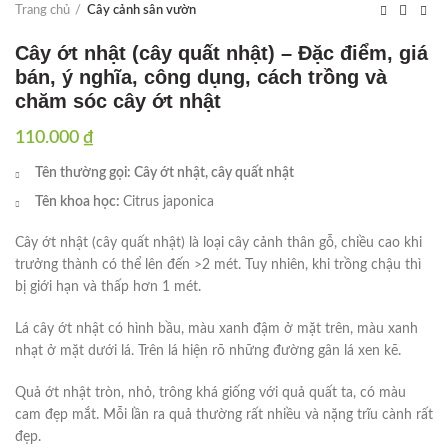
Trang chủ
Cây cảnh sân vườn
Cây ớt nhật (cây quất nhật) – Đặc điểm, giá
bán, ý nghĩa, công dụng, cách trồng và
chăm sóc cây ớt nhật
110.000
₫
Tên thường gọi: Cây ớt nhật, cây quất nhật
Tên khoa học:
Citrus japonica
Cây ớt nhật (cây quất nhật) là loại cây cảnh thân gỗ, chiều cao khi
trưởng thành có thể lên đến >2 mét. Tuy nhiên, khi trồng chậu thì
bị giới hạn và thấp hơn 1 mét.
Lá cây ớt nhật có hình bầu, màu xanh đậm ở mặt trên, màu xanh
nhạt ở mặt dưới lá. Trên lá hiện rõ những đường gân lá xen kẽ.
Quả ớt nhật tròn, nhỏ, trông khá giống với quả quất ta, có màu
cam đẹp mắt. Mỗi lần ra quả thường rất nhiều và nặng trĩu cành rất
đẹp.