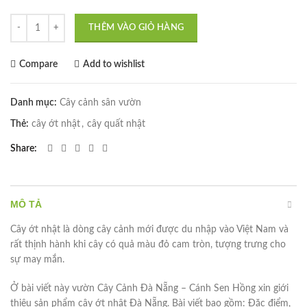
Cây ớt nhật (cây quất nhật) - Đặc điểm, giá bán, ý nghĩa, công dụng, 
THÊM VÀO GIỎ HÀNG
Compare
Add to wishlist
Danh mục:
Cây cảnh sân vườn
Thẻ:
cây ớt nhật
,
cây quất nhật
Share
MÔ TẢ
Cây ớt nhật là dòng cây cảnh mới được du nhập vào Việt Nam và
rất thịnh hành khi cây có quả màu đỏ cam tròn, tượng trưng cho
sự may mắn.
Ở bài viết này vườn Cây Cảnh Đà Nẵng – Cánh Sen Hồng xin giới
thiệu sản phẩm cây ớt nhật Đà Nẵng. Bài viết bao gồm: Đặc điểm,