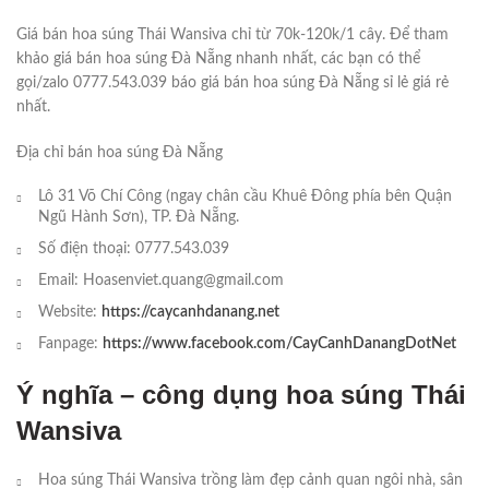
Giá bán hoa súng Thái Wansiva chỉ từ 70k-120k/1 cây. Để tham
khảo giá bán hoa súng Đà Nẵng nhanh nhất, các bạn có thể
gọi/zalo 0777.543.039 báo giá bán hoa súng Đà Nẵng sỉ lẻ giá rẻ
nhất.
Địa chỉ bán hoa súng Đà Nẵng
Lô 31 Võ Chí Công (ngay chân cầu Khuê Đông phía bên Quận
Ngũ Hành Sơn), TP. Đà Nẵng.
Số điện thoại: 0777.543.039
Email: Hoasenviet.quang@gmail.com
Website:
https://caycanhdanang.net
Fanpage:
https://www.facebook.com/CayCanhDanangDotNet
Ý nghĩa – công dụng hoa súng Thái
Wansiva
Hoa súng Thái Wansiva trồng làm đẹp cảnh quan ngôi nhà, sân