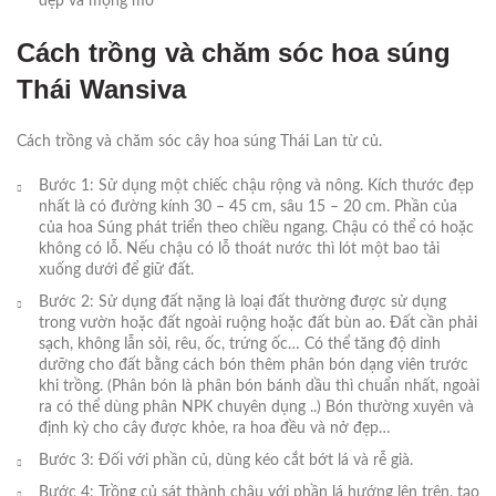
đẹp và mộng mơ
Cách trồng và chăm sóc hoa súng
Thái Wansiva
Cách trồng và chăm sóc cây hoa súng Thái Lan từ củ.
Bước 1: Sử dụng một chiếc chậu rộng và nông. Kích thước đẹp
nhất là có đường kính 30 – 45 cm, sâu 15 – 20 cm. Phần của
của hoa Súng phát triển theo chiều ngang. Chậu có thể có hoặc
không có lỗ. Nếu chậu có lỗ thoát nước thì lót một bao tải
xuống dưới để giữ đất.
Bước 2: Sử dụng đất nặng là loại đất thường được sử dụng
trong vườn hoặc đất ngoài ruộng hoặc đất bùn ao. Đất cần phải
sạch, không lẫn sỏi, rêu, ốc, trứng ốc… Có thể tăng độ dinh
dưỡng cho đất bằng cách bón thêm phân bón dạng viên trước
khi trồng. (Phân bón là phân bón bánh dầu thì chuẩn nhất, ngoài
ra có thể dùng phân NPK chuyên dụng ..) Bón thường xuyên và
định kỳ cho cây được khỏe, ra hoa đều và nở đẹp…
Bước 3: Đối với phần củ, dùng kéo cắt bớt lá và rễ già.
Bước 4: Trồng củ sát thành chậu với phần lá hướng lên trên, tạo