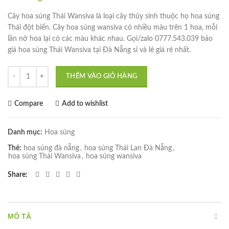
Cây hoa súng Thái Wansiva là loại cây thủy sinh thuộc họ hoa súng
Thái đột biến. Cây hoa súng wansiva có nhiều màu trên 1 hoa, mỗi
lần nở hoa lại có các màu khác nhau. Gọi/zalo 0777.543.039 báo
giá hoa súng Thái Wansiva tại Đà Nẵng sỉ và lẻ giá rẻ nhất.
Hoa súng Thái wansiva đột biến số lượng
THÊM VÀO GIỎ HÀNG
Compare
Add to wishlist
Danh mục:
Hoa súng
Thẻ:
hoa súng đà nẵng
,
hoa súng Thái Lan Đà Nẵng
,
hoa súng Thái Wansiva
,
hoa súng wansiva
Share
MÔ TẢ