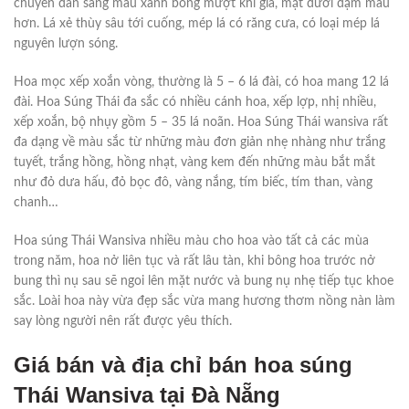
chuyển dần sang màu xanh bóng mượt khi già, mặt dưới đậm màu
hơn. Lá xẻ thùy sâu tới cuống, mép lá có răng cưa, có loại mép lá
nguyên lượn sóng.
Hoa mọc xếp xoắn vòng, thường là 5 – 6 lá đài, có hoa mang 12 lá
đài. Hoa Súng Thái đa sắc có nhiều cánh hoa, xếp lợp, nhị nhiều,
xếp xoắn, bộ nhụy gồm 5 – 35 lá noãn. Hoa Súng Thái wansiva rất
đa dạng về màu sắc từ những màu đơn giản nhẹ nhàng như trắng
tuyết, trắng hồng, hồng nhạt, vàng kem đến những màu bắt mắt
như đỏ dưa hấu, đỏ bọc đô, vàng nắng, tím biếc, tím than, vàng
chanh…
Hoa súng Thái Wansiva nhiều màu cho hoa vào tất cả các mùa
trong năm, hoa nở liên tục và rất lâu tàn, khi bông hoa trước nở
bung thì nụ sau sẽ ngoi lên mặt nước và bung nụ nhẹ tiếp tục khoe
sắc. Loài hoa này vừa đẹp sắc vừa mang hương thơm nồng nàn làm
say lòng người nên rất được yêu thích.
Giá bán và địa chỉ bán hoa súng
Thái Wansiva tại Đà Nẵng