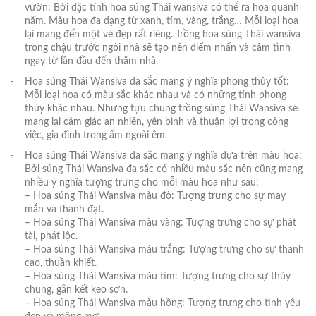
vườn: Bởi đặc tính hoa súng Thái wansiva có thể ra hoa quanh
năm. Màu hoa đa dạng từ xanh, tím, vàng, trắng… Mỗi loại hoa
lại mang đến một vẻ đẹp rất riêng. Trồng hoa súng Thái wansiva
trong chậu trước ngôi nhà sẽ tạo nên điểm nhấn và cảm tình
ngay từ lần đầu đến thăm nhà.
Hoa súng Thái Wansiva đa sắc mang ý nghĩa phong thủy tốt:
Mỗi loại hoa có màu sắc khác nhau và có những tính phong
thủy khác nhau. Nhưng tựu chung trồng súng Thái Wansiva sẽ
mang lại cảm giác an nhiên, yên bình và thuận lợi trong công
việc, gia đình trong ấm ngoài êm.
Hoa súng Thái Wansiva đa sắc mang ý nghĩa dựa trên màu hoa:
Bởi súng Thái Wansiva đa sắc có nhiều màu sắc nên cũng mang
nhiều ý nghĩa tượng trưng cho mỗi màu hoa như sau:
– Hoa súng Thái Wansiva màu đỏ: Tượng trưng cho sự may
mắn và thành đạt.
– Hoa súng Thái Wansiva màu vàng: Tượng trưng cho sự phát
tài, phát lộc.
– Hoa súng Thái Wansiva màu trắng: Tượng trưng cho sự thanh
cao, thuần khiết.
– Hoa súng Thái Wansiva màu tím: Tượng trưng cho sự thủy
chung, gắn kết keo sơn.
– Hoa súng Thái Wansiva màu hồng: Tượng trưng cho tình yêu