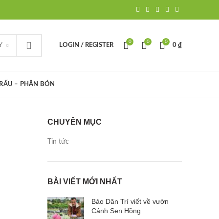
0
0
0
Y
LOGIN / REGISTER
0
₫
TRẤU – PHÂN BÓN
CHUYÊN MỤC
Tin tức
BÀI VIẾT MỚI NHẤT
Báo Dân Trí viết về vườn
Cánh Sen Hồng