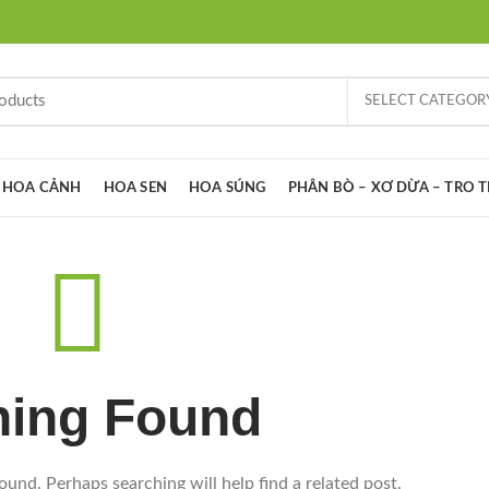
SELECT CATEGOR
HOA CẢNH
HOA SEN
HOA SÚNG
PHÂN BÒ – XƠ DỪA – TRO 
hing Found
ound. Perhaps searching will help find a related post.