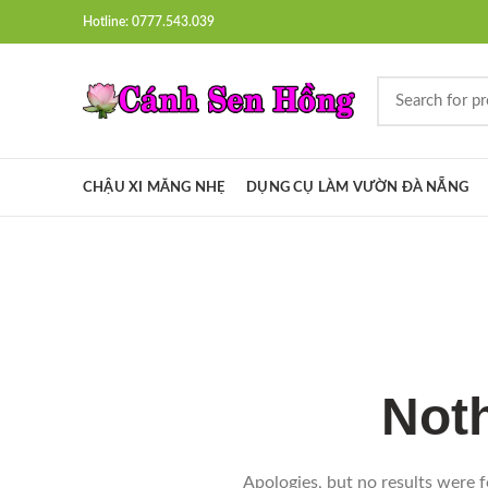
Hotline: 0777.543.039
CHẬU XI MĂNG NHẸ
DỤNG CỤ LÀM VƯỜN ĐÀ NẴNG
Not
Apologies, but no results were f