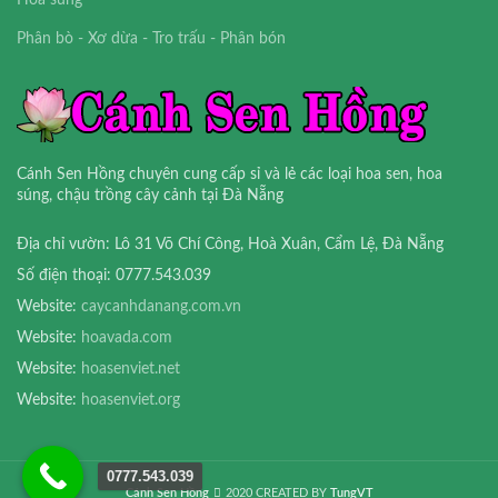
Hoa súng
Phân bò - Xơ dừa - Tro trấu - Phân bón
Cánh Sen Hồng chuyên cung cấp sỉ và lẻ các loại hoa sen, hoa
súng, chậu trồng cây cảnh tại Đà Nẵng
Địa chỉ vườn: Lô 31 Võ Chí Công, Hoà Xuân, Cẩm Lệ, Đà Nẵng
Số điện thoại: 0777.543.039
Website:
caycanhdanang.com.vn
Website:
hoavada.com
Website:
hoasenviet.net
Website:
hoasenviet.org
0777.543.039
Cánh Sen Hồng
2020 CREATED BY
TungVT