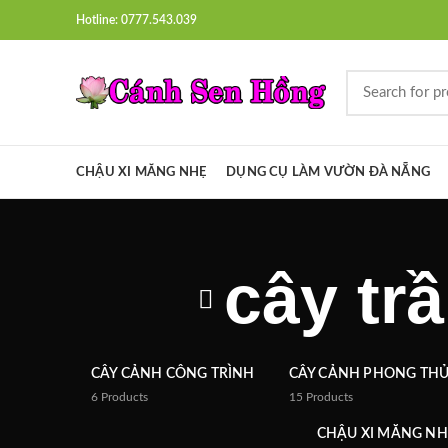
Hotline: 0777.543.039
CHẬU XI MĂNG NHẸ
DỤNG CỤ LÀM VƯỜN ĐÀ NẴNG
cây tr
CÂY CẢNH CÔNG TRÌNH
CÂY CẢNH PHONG TH
6
Products
15
Products
CHẬU XI MĂNG NH