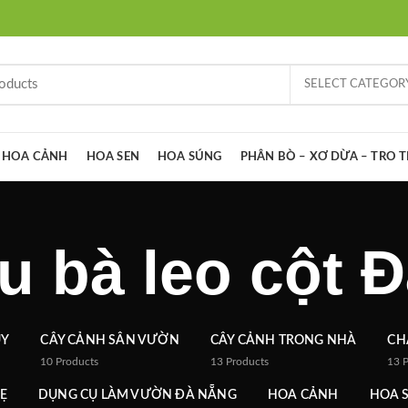
SELECT CATEGOR
HOA CẢNH
HOA SEN
HOA SÚNG
PHÂN BÒ – XƠ DỪA – TRO 
ầu bà leo cột 
ỦY
CÂY CẢNH SÂN VƯỜN
CÂY CẢNH TRONG NHÀ
CH
10
Products
13
Products
13
Ẹ
DỤNG CỤ LÀM VƯỜN ĐÀ NẴNG
HOA CẢNH
HOA 