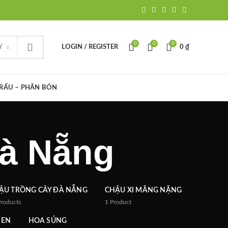
0
0
0
Y
LOGIN / REGISTER
0
₫
TRẤU – PHÂN BÓN
Đà Nẵng
ẬU TRỒNG CÂY ĐÀ NẴNG
CHẬU XI MĂNG NẶNG
Products
1
Product
SEN
HOA SÚNG