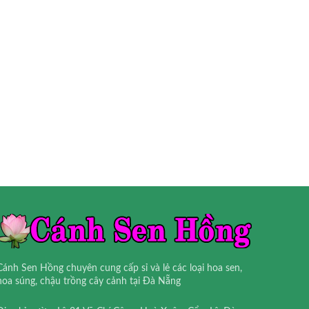
Cánh Sen Hồng chuyên cung cấp sỉ và lẻ các loại hoa sen,
hoa súng, chậu trồng cây cảnh tại Đà Nẵng