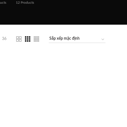
ucts
12
Products
36