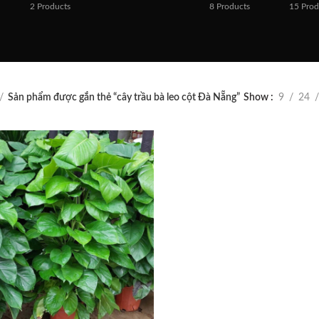
2
Products
8
Products
15
Prod
Sản phẩm được gắn thẻ “cây trầu bà leo cột Đà Nẵng”
Show
9
24