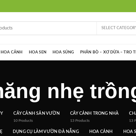
SELECT CATEGOR
HOA CẢNH
HOA SEN
HOA SÚNG
PHÂN BÒ – XƠ DỪA – TRO 
măng nhẹ trồn
ỦY
CÂY CẢNH SÂN VƯỜN
CÂY CẢNH TRONG NHÀ
CH
10
Products
13
Products
13
Ẹ
DỤNG CỤ LÀM VƯỜN ĐÀ NẴNG
HOA CẢNH
HOA 