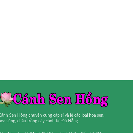
Cánh Sen Hồng chuyên cung cấp sỉ và lẻ các loại hoa sen,
hoa súng, chậu trồng cây cảnh tại Đà Nẵng