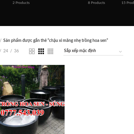
2
Products
8
Products
15
Prod
Sản phẩm được gắn thẻ “chậu xi măng nhẹ trồng hoa sen”
24
36