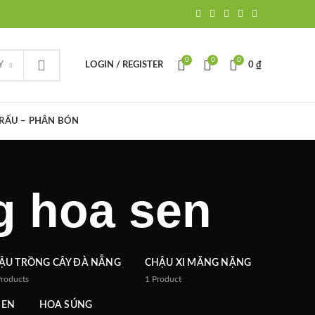
0
0
0
Y
LOGIN / REGISTER
0
₫
TRẤU – PHÂN BÓN
g hoa sen
ẬU TRỒNG CÂY ĐÀ NẴNG
CHẬU XI MĂNG NẶNG
Products
1
Product
SEN
HOA SÚNG