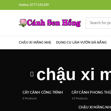
Hotline: 0777.543.039
CHẬU XI MĂNG NHẸ
DỤNG CỤ LÀM VƯỜN ĐÀ NẴNG
chậu xi 
CÂY CẢNH CÔNG TRÌNH
CÂY CẢNH PHONG TH
6
Products
15
Products
CHẬU XI MĂNG NH