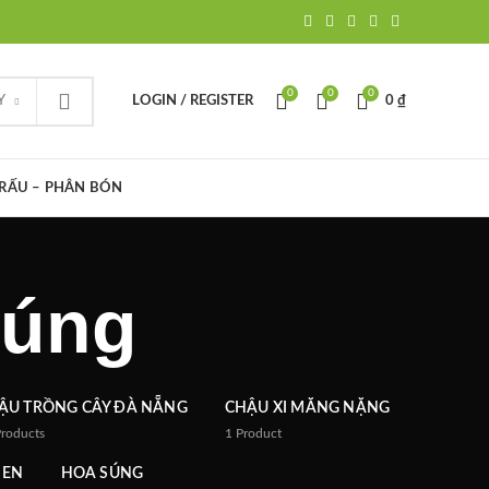
0
0
0
Y
LOGIN / REGISTER
0
₫
TRẤU – PHÂN BÓN
súng
ẬU TRỒNG CÂY ĐÀ NẴNG
CHẬU XI MĂNG NẶNG
Products
1
Product
SEN
HOA SÚNG