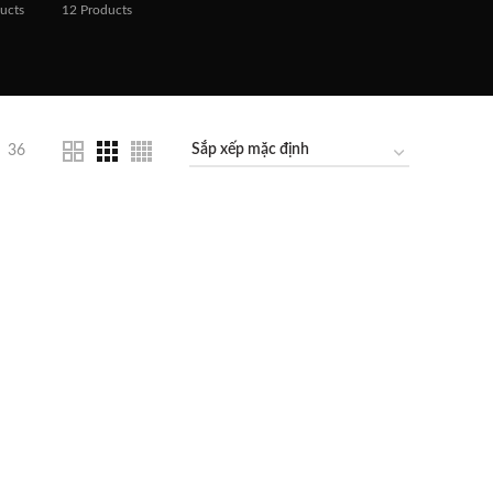
ucts
12
Products
36