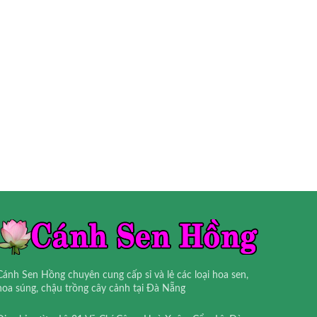
Cánh Sen Hồng chuyên cung cấp sỉ và lẻ các loại hoa sen,
hoa súng, chậu trồng cây cảnh tại Đà Nẵng