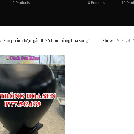
2
Products
8
Products
15
Prod
Sản phẩm được gắn thẻ “chum trồng hoa súng”
Show
9
24