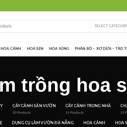
SELECT CATEGOR
HOA CẢNH
HOA SEN
HOA SÚNG
PHÂN BÒ – XƠ DỪA – TRO 
m trồng hoa 
ỦY
CÂY CẢNH SÂN VƯỜN
CÂY CẢNH TRONG NHÀ
CH
10
Products
13
Products
13
Ẹ
DỤNG CỤ LÀM VƯỜN ĐÀ NẴNG
HOA CẢNH
HOA 