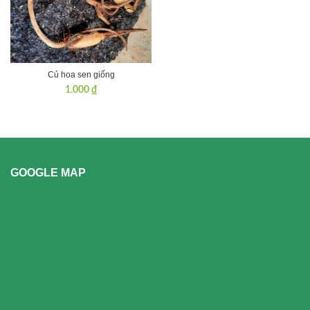
Củ hoa sen giống
1.000
₫
GOOGLE MAP