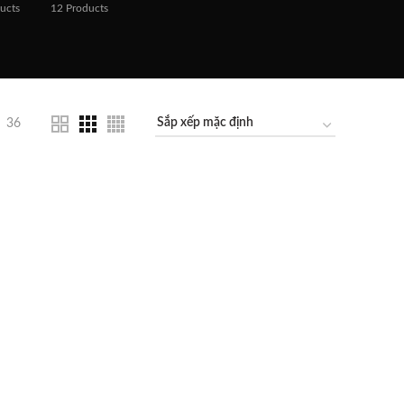
ucts
12
Products
36