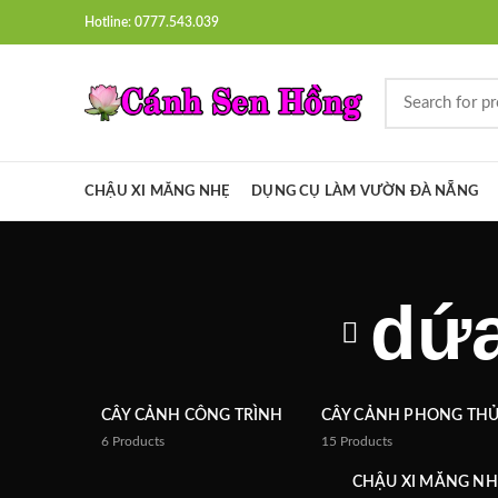
Hotline: 0777.543.039
CHẬU XI MĂNG NHẸ
DỤNG CỤ LÀM VƯỜN ĐÀ NẴNG
dứa
CÂY CẢNH CÔNG TRÌNH
CÂY CẢNH PHONG TH
6
Products
15
Products
CHẬU XI MĂNG NH