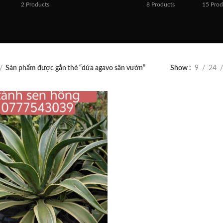
2
Products
8
Products
15
Prod
Sản phẩm được gắn thẻ “dứa agavo sân vườn”
Show
9
24