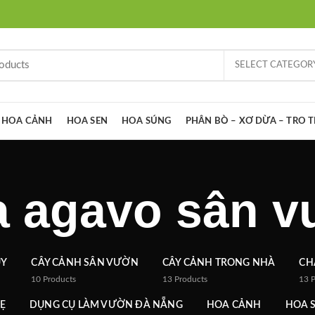
SELECT CATEGOR
HOA CẢNH
HOA SEN
HOA SÚNG
PHÂN BÒ – XƠ DỪA – TRO 
 agavo sân 
ỦY
CÂY CẢNH SÂN VƯỜN
CÂY CẢNH TRONG NHÀ
CH
10
Products
13
Products
13
Ẹ
DỤNG CỤ LÀM VƯỜN ĐÀ NẴNG
HOA CẢNH
HOA 