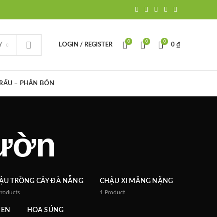
0
0
0
Y
LOGIN / REGISTER
0
₫
TRẤU – PHÂN BÓN
vườn
ẬU TRỒNG CÂY ĐÀ NẴNG
CHẬU XI MĂNG NẶNG
Products
1
Product
SEN
HOA SÚNG