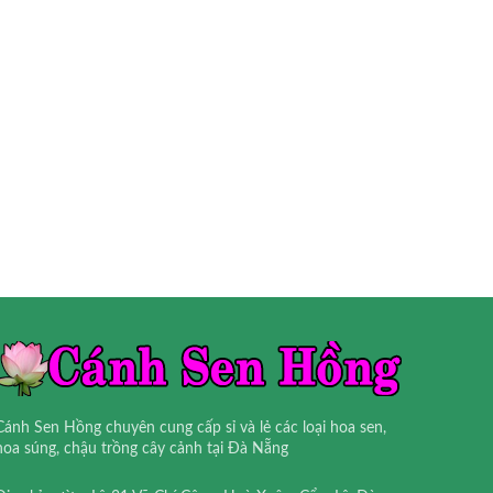
Cánh Sen Hồng chuyên cung cấp sỉ và lẻ các loại hoa sen,
hoa súng, chậu trồng cây cảnh tại Đà Nẵng