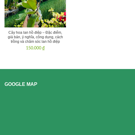
Cây hoa lan hồ điệp – Đặc điểm,
giá bán, ý nghĩa, công dụng, cách
trồng và chăm sóc lan hồ điệp
150.000
₫
GOOGLE MAP