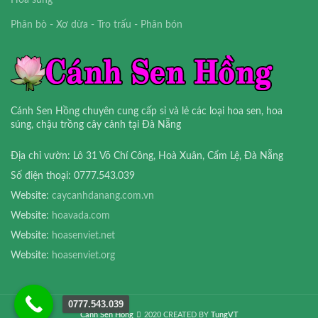
Hoa súng
Phân bò - Xơ dừa - Tro trấu - Phân bón
Cánh Sen Hồng chuyên cung cấp sỉ và lẻ các loại hoa sen, hoa
súng, chậu trồng cây cảnh tại Đà Nẵng
Địa chỉ vườn: Lô 31 Võ Chí Công, Hoà Xuân, Cẩm Lệ, Đà Nẵng
Số điện thoại: 0777.543.039
Website:
caycanhdanang.com.vn
Website:
hoavada.com
Website:
hoasenviet.net
Website:
hoasenviet.org
0777.543.039
Cánh Sen Hồng
2020 CREATED BY
TungVT