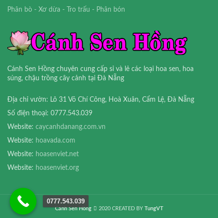
Phân bò - Xơ dừa - Tro trấu - Phân bón
Cánh Sen Hồng chuyên cung cấp sỉ và lẻ các loại hoa sen, hoa
súng, chậu trồng cây cảnh tại Đà Nẵng
Địa chỉ vườn: Lô 31 Võ Chí Công, Hoà Xuân, Cẩm Lệ, Đà Nẵng
Số điện thoại: 0777.543.039
Website:
caycanhdanang.com.vn
Website:
hoavada.com
Website:
hoasenviet.net
Website:
hoasenviet.org
0777.543.039
Cánh Sen Hồng
2020 CREATED BY
TungVT