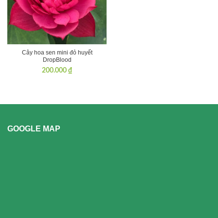
Cây hoa sen mini đỏ huyết
DropBlood
200.000
₫
GOOGLE MAP