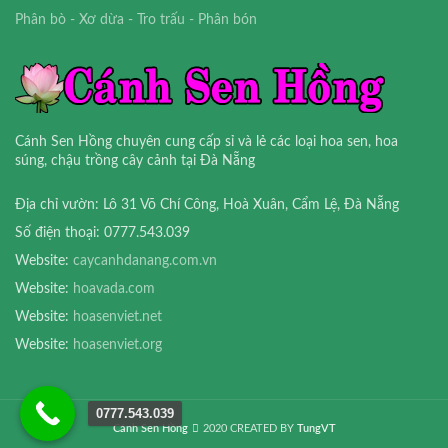
Phân bò - Xơ dừa - Tro trấu - Phân bón
Cánh Sen Hồng chuyên cung cấp sỉ và lẻ các loại hoa sen, hoa
súng, chậu trồng cây cảnh tại Đà Nẵng
Địa chỉ vườn: Lô 31 Võ Chí Công, Hoà Xuân, Cẩm Lệ, Đà Nẵng
Số điện thoại: 0777.543.039
Website:
caycanhdanang.com.vn
Website:
hoavada.com
Website:
hoasenviet.net
Website:
hoasenviet.org
0777.543.039
Cánh Sen Hồng
2020 CREATED BY
TungVT