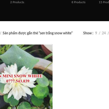
2
Products
8
Products
15
Prod
Sản phẩm được gắn thẻ “sen trắng snow white”
Show
9
24