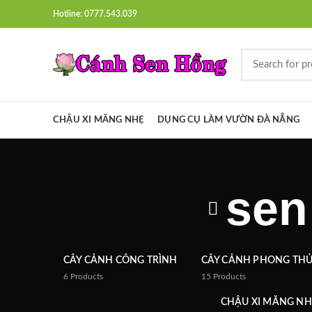
Hotline: 0777.543.039
CHẬU XI MĂNG NHẸ
DỤNG CỤ LÀM VƯỜN ĐÀ NẴNG
sen
CÂY CẢNH CÔNG TRÌNH
CÂY CẢNH PHONG TH
6
Products
15
Products
CHẬU XI MĂNG NH