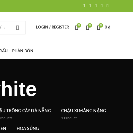
0
0
0
Y
LOGIN / REGISTER
0
₫
TRẤU – PHÂN BÓN
hite
ẬU TRỒNG CÂY ĐÀ NẴNG
CHẬU XI MĂNG NẶNG
Products
1
Product
SEN
HOA SÚNG