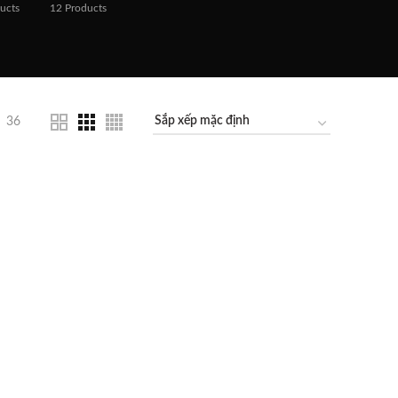
ucts
12
Products
36