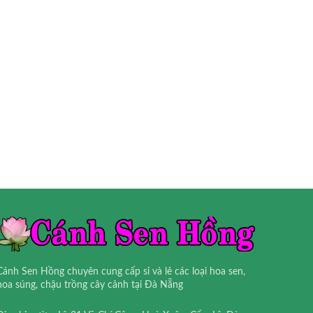
Cánh Sen Hồng chuyên cung cấp sỉ và lẻ các loại hoa sen,
hoa súng, chậu trồng cây cảnh tại Đà Nẵng