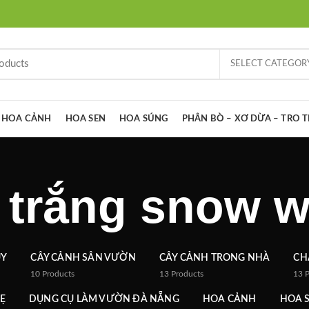
SELECT CATEGOR
HOA CẢNH
HOA SEN
HOA SÚNG
PHÂN BÒ – XƠ DỪA – TRO 
 trắng snow w
ỦY
CÂY CẢNH SÂN VƯỜN
CÂY CẢNH TRONG NHÀ
CH
10
Products
13
Products
13
Ẹ
DỤNG CỤ LÀM VƯỜN ĐÀ NẴNG
HOA CẢNH
HOA 