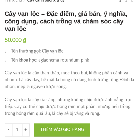
Trang chủ
Cây cảnh phong thủy
Cây vạn lộc – Đặc điểm, giá bán, ý nghĩa,
công dụng, cách trồng và chăm sóc cây
vạn lộc
50.000
₫
Tên thường gọi: Cây vạn lộc
Tên khoa học:
aglaonema rotundum pink
Cây vạn lộc là cây thân thảo, mọc theo bụi, không phân cành và
nhánh. Lá cây dày, bề mặt lá bóng có dạng hình trứng rộng. Đỉnh lá
nhọn, mép lá nguyên lượn sóng.
Cây vạn lộc là cây ưa sáng, nhưng không chịu được ánh nắng trực
tiếp. Cây có thể chịu được bóng râm một phần, nhưng nếu trồng
trong bóng râm quá lâu, lá cây sẽ bị vàng và rụng.
Cây vạn lộc - Đặc điểm, giá bán, ý nghĩa, công dụng, cách trồng và ch
THÊM VÀO GIỎ HÀNG