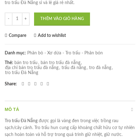
tro trấu Đà Nẵng sỉ và lẻ giá rẻ nhất.
Tro trấu Đà Nẵng số lượng
THÊM VÀO GIỎ HÀNG
Compare
Add to wishlist
Danh mục:
Phân bò - Xơ dừa - Tro trấu - Phân bón
Thẻ:
bán tro trấu
,
bán tro trấu đà nẵng
,
địa chỉ bán tro trấu đà nẵng
,
trấu đà nẵng
,
tro đà nẵng
,
tro trấu Đà Nẵng
Share
MÔ TẢ
Tro trấu Đà Nẵng
được gọi là vàng đen trong việc trồng rau
sạch/cây cảnh. Tro trấu hun cung cấp khoáng chất hữu cơ tự nhiên
sạch hoàn toàn và hỗ trợ trong quá trình giữ nhiệt, giữ nước.