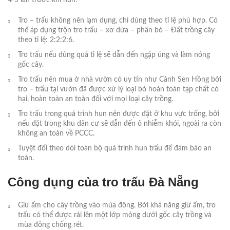
4-5 lần trước khi hun.
Tro – trấu không nên lạm dụng, chỉ dùng theo tỉ lệ phù hợp. Có
thể áp dụng trộn tro trấu – xơ dừa – phân bò – Đất trồng cây
theo tỉ lệ: 2:2:2:6.
Tro trấu nếu dùng quá tỉ lệ sẽ dẫn đến ngập úng và làm nóng
gốc cây.
Tro trấu nên mua ở nhà vườn có uy tín như Cánh Sen Hồng bởi
tro – trấu tại vườn đã được xử lý loại bỏ hoàn toàn tạp chất có
hại, hoàn toàn an toàn đối với mọi loại cây trồng.
Tro trấu trong quá trình hun nên được đặt ở khu vực trống, bởi
nếu đặt trong khu dân cư sẽ dẫn đến ô nhiễm khói, ngoài ra còn
không an toàn về PCCC.
Tuyệt đối theo dõi toàn bộ quá trình hun trấu để đảm bảo an
toàn.
Công dụng của tro trấu Đà Nẵng
Giữ ấm cho cây trồng vào mùa đông. Bởi khả năng giữ ấm, tro
trấu có thể được rải lên một lớp mỏng dưới gốc cây trồng và
mùa đông chống rét.