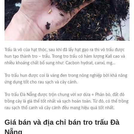
Trấu là vỏ của hạt thóc, sau khi đã lấy hạt gạo ra thì vỏ trấu được
hun tạo thành tro – trấu. Trong tro trấu có hàm lượng Kali cao và
nhiều khoáng chất bổ sung như: Cacbon hydrat, canxi, mg…
Tro trấu hun được coi là vàng đen trong nông nghiệp bởi khả năng
ứng dụng tốt cho rau sạch và cây cảnh.
Tro trấu Đà Nẵng được trộn chung với xơ dừa + Phân bò, đất đỏ
trồng cây là giá thể tốt nhất và sạch hoàn toàn. Từ đó, có thể trồng
rau sạch thổ canh và cây cảnh đều mang hiệu quả tốt nhất.
Giá bán và địa chỉ bán tro trấu Đà
Nẵng