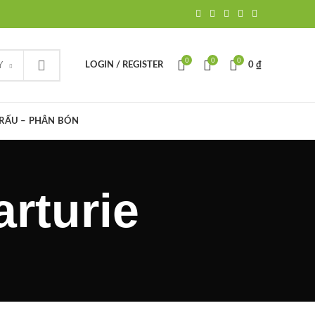
0
0
0
Y
LOGIN / REGISTER
0
₫
TRẤU – PHÂN BÓN
arturie