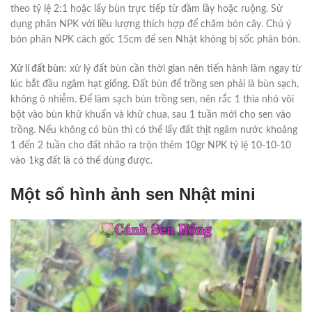
theo tỷ lệ 2:1 hoặc lấy bùn trực tiếp từ đầm lầy hoặc ruộng. Sử
dụng phân NPK với liều lượng thích hợp để chăm bón cây. Chú ý
bón phân NPK cách gốc 15cm để sen Nhật không bị sốc phân bón.
Xử lí đất bùn:
xử lý đất bùn cần thời gian nên tiến hành làm ngay từ
lúc bắt đầu ngâm hạt giống. Đất bùn để trồng sen phải là bùn sạch,
không ô nhiễm. Để làm sạch bùn trồng sen, nên rắc 1 thìa nhỏ vôi
bột vào bùn khử khuẩn và khử chua, sau 1 tuần mới cho sen vào
trồng. Nếu không có bùn thì có thể lấy đất thịt ngâm nước khoảng
1 đến 2 tuần cho đất nhão ra trộn thêm 10gr NPK tỷ lệ 10-10-10
vào 1kg đất là có thể dùng được.
Một số hình ảnh sen Nhật mini