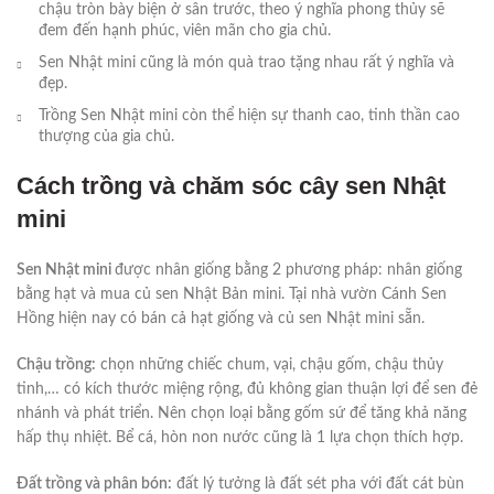
chậu tròn bày biện ở sân trước, theo ý nghĩa phong thủy sẽ
đem đến hạnh phúc, viên mãn cho gia chủ.
Sen Nhật mini cũng là món quà trao tặng nhau rất ý nghĩa và
đẹp.
Trồng Sen Nhật mini còn thể hiện sự thanh cao, tinh thần cao
thượng của gia chủ.
Cách trồng và chăm sóc cây sen Nhật
mini
Sen Nhật mini
được nhân giống bằng 2 phương pháp: nhân giống
bằng hạt và mua củ sen Nhật Bản mini. Tại nhà vườn Cánh Sen
Hồng hiện nay có bán cả hạt giống và củ sen Nhật mini sẵn.
Chậu trồng:
chọn những chiếc chum, vại, chậu gốm, chậu thủy
tinh,… có kích thước miệng rộng, đủ không gian thuận lợi để sen đẻ
nhánh và phát triển. Nên chọn loại bằng gốm sứ để tăng khả năng
hấp thụ nhiệt. Bể cá, hòn non nước cũng là 1 lựa chọn thích hợp.
Đất trồng và phân bón:
đất lý tưởng là đất sét pha với đất cát bùn