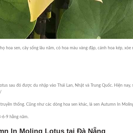
họ hoa sen, cây sống lâu năm, có hoa màu vàng đập, cánh hoa kép, xòe r
tus sau đó được du nhập vào Thái Lan, Nhật và Trung Quốc. Hiện nay, 
/
n truyền thống. Cũng như các dòng hoa sen khác, lá sen Autumn In Moli
3-6-9 hằng năm.
mn In Moling Lotus tại Đà Nẵng