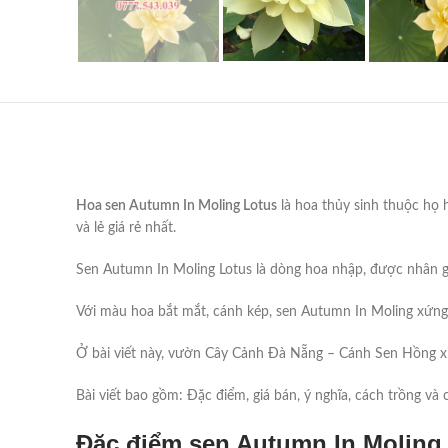
Hoa sen Autumn In Moling Lotus
là hoa thủy sinh thuộc họ 
và lẻ giá rẻ nhất.
Sen Autumn In Moling Lotus là dòng hoa nhập, được nhân g
Với màu hoa bắt mắt, cánh kép, sen Autumn In Moling xứng 
Ở bài viết này, vườn Cây Cảnh Đà Nẵng – Cánh Sen Hồng xi
Bài viết bao gồm: Đặc điểm, giá bán, ý nghĩa, cách trồng v
Đặc điểm sen Autumn In Moling