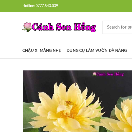
Hotline: 0777.543.039
CHẬU XI MĂNG NHẸ
DỤNG CỤ LÀM VƯỜN ĐÀ NẴNG