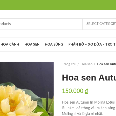
SELECT CATEGOR
HOA CẢNH
HOA SEN
HOA SÚNG
PHÂN BÒ – XƠ DỪA – TRO 
Trang chủ
Hoa sen
Hoa sen Aut
Hoa sen Aut
150.000
₫
Hoa sen Autumn In Moling Lotus l
lâu năm, dễ trồng và ưa ánh sáng
Moling sỉ và lẻ giá rẻ nhất.