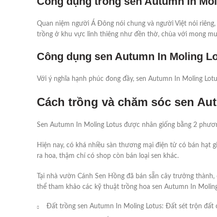
Công dụng trồng sen Autumn In Mol
Quan niệm người Á Đông nói chung và người Việt nói riêng
trồng ở khu vực linh thiêng như đền thờ, chùa với mong mu
Công dụng sen Autumn In Moling Lo
Với ý nghĩa hạnh phúc đong đầy, sen Autumn In Moling Lotu
Cách trồng và chăm sóc sen Au
Sen Autumn In Moling Lotus được nhân giống bằng 2 phương
Hiện nay, có khá nhiều sàn thương mại điện tử có bán hạt 
ra hoa, thậm chí có shop còn bán loại sen khác.
Tại nhà vườn Cánh Sen Hồng đã bán sẵn cây trưởng thành, c
thể tham khảo các kỹ thuật trồng hoa sen Autumn In Moling
Đất trồng sen Autumn In Moling Lotus: Đất sét trộn đất c