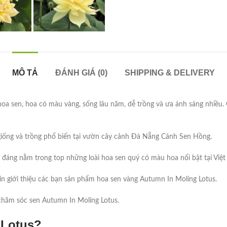
MÔ TẢ
ĐÁNH GIÁ (0)
SHIPPING & DELIVERY
hoa sen, hoa có màu vàng, sống lâu năm, dễ trồng và ưa ánh sáng nhiều.
iống và trồng phổ biến tại vườn cây cảnh Đà Nẵng Cánh Sen Hồng.
đáng nằm trong top những loài hoa sen quý có màu hoa nổi bật tại Việt
n giới thiệu các bạn sản phẩm hoa sen vàng Autumn In Moling Lotus.
à chăm sóc sen Autumn In Moling Lotus.
 Lotus?