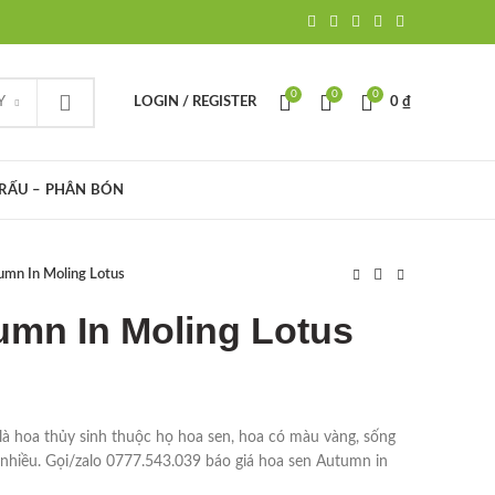
0
0
0
Y
LOGIN / REGISTER
0
₫
TRẤU – PHÂN BÓN
umn In Moling Lotus
umn In Moling Lotus
à hoa thủy sinh thuộc họ hoa sen, hoa có màu vàng, sống
 nhiều. Gọi/zalo 0777.543.039 báo giá hoa sen Autumn in