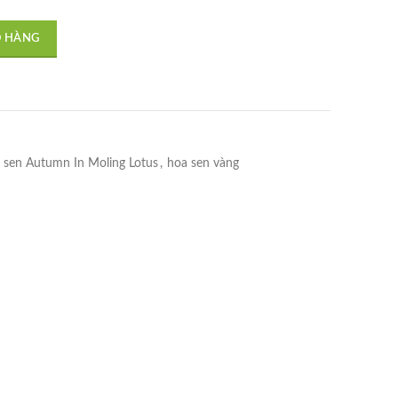
số lượng
Ỏ HÀNG
 sen Autumn In Moling Lotus
,
hoa sen vàng