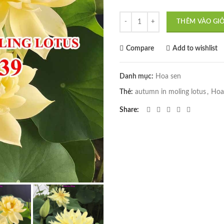
Hoa sen Autumn In Moling Lotus 
THÊM VÀO GI
Compare
Add to wishlist
Danh mục:
Hoa sen
Thẻ:
autumn in moling lotus
,
Hoa
Share