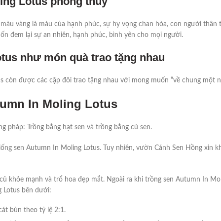
ing Lotus phong thủy
, màu vàng là màu của hạnh phúc, sự hy vọng chan hòa, con người thân 
ốn đem lại sự an nhiên, hạnh phúc, bình yên cho mọi người.
tus như món quà trao tặng nhau
s còn được các cặp đôi trao tặng nhau với mong muốn “về chung một nhà
tumn In Moling Lotus
 pháp: Trồng bằng hạt sen và trồng bằng củ sen.
giống sen Autumn In Moling Lotus. Tuy nhiên, vườn Cánh Sen Hồng xin kh
ủ khỏe mạnh và trổ hoa đẹp mắt. Ngoài ra khi trồng sen Autumn In Mol
 Lotus bên dưới:
át bùn theo tỷ lệ 2:1.