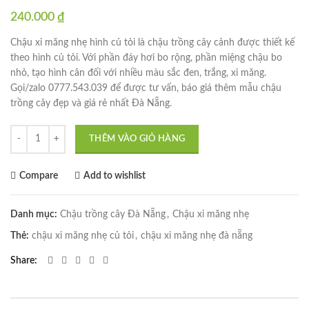
240.000
₫
Chậu xi măng nhẹ hình củ tỏi là chậu trồng cây cảnh được thiết kế
theo hình củ tỏi. Với phần đáy hơi bo rộng, phần miệng chậu bo
nhỏ, tạo hình cân đối với nhiều màu sắc đen, trắng, xi măng.
Gọi/zalo 0777.543.039 để được tư vấn, báo giá thêm mẫu chậu
trồng cây đẹp và giá rẻ nhất Đà Nẵng.
Chậu xi măng nhẹ hình củ tỏi số lượng
THÊM VÀO GIỎ HÀNG
Compare
Add to wishlist
Danh mục:
Chậu trồng cây Đà Nẵng
,
Chậu xi măng nhẹ
Thẻ:
chậu xi măng nhẹ củ tỏi
,
chậu xi măng nhẹ đà nẵng
Share