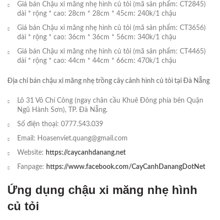
Giá bán Chậu xi măng nhẹ hình củ tỏi (mã sản phẩm: CT2845)
dài * rộng * cao: 28cm * 28cm * 45cm: 240k/1 chậu
Giá bán Chậu xi măng nhẹ hình củ tỏi (mã sản phẩm: CT3656)
dài * rộng * cao: 36cm * 36cm * 56cm: 340k/1 chậu
Giá bán Chậu xi măng nhẹ hình củ tỏi (mã sản phẩm: CT4465)
dài * rộng * cao: 44cm * 44cm * 66cm: 470k/1 chậu
Địa chỉ bán chậu xi măng nhẹ trồng cây cảnh hình củ tỏi tại Đà Nẵng
Lô 31 Võ Chí Công (ngay chân cầu Khuê Đông phía bên Quận
Ngũ Hành Sơn), TP. Đà Nẵng.
Số điện thoại: 0777.543.039
Email: Hoasenviet.quang@gmail.com
Website:
https://caycanhdanang.net
Fanpage:
https://www.facebook.com/CayCanhDanangDotNet
Ứng dụng chậu xi măng nhẹ hình
củ tỏi